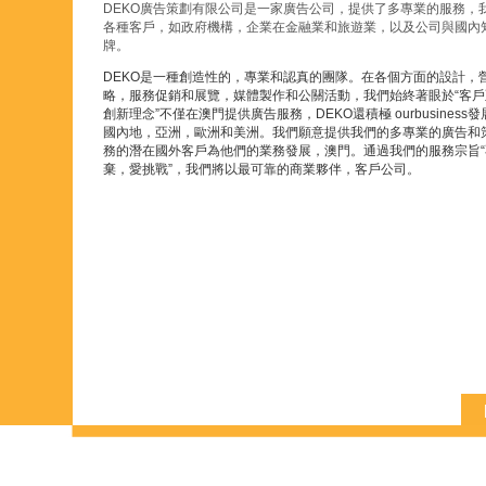
DEKO廣告策劃有限公司是一家廣告公司，提供了多專業的服務，
各種客戶，如政府機構，企業在金融業和旅遊業，以及公司與國內
牌。
DEKO
是一種創造性的，專業和認真的團隊。在各個方面的設計，
略，服務促銷和展覽，媒體製作和公關活動，我們始終著眼於
“
客戶
創新理念
”
不僅在澳門提供廣告服務，
DEKO
還積極
ourbusiness
發
國內地，亞洲，歐洲和美洲。我們願意提供我們的多專業的廣告和
務的潛在國外客戶為他們的業務發展，澳門。通過我們的服務宗旨
“
棄，愛挑戰
”
，我們將以最可靠的商業夥伴，客戶公司。